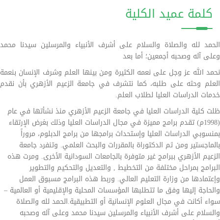
كلمة عميد الكلية
الحمد لله والصلاة والسلام على أشرف الأنبياء والمرسلين سيدنا محمد
وعلى آله وصحبه أجمعين؛ أما بعد
نحمد الله عز وجل على نعمه الكثيرة ومن بينها العلم وشرف الإنسان بنعمة
العلم وحثه على طلبه، كما نتشرف في جامعة الزعيم الأزهري بأن نقدم
خدمات الدراسات العليا لطلاب العلم.
ظلت كلية الدراسات العليا في جامعة الزعيم الأزهري منذ نشأتها في عام
(1998م) تقدم برامج مميزة في مجال الدراسات العليا وذلك بغرض الإرتقاء
بمنسوبي الدراسات العليا وإستحداث برامجها من برامج الدبلوم، مروراً
بالماجستير ومن ثم الدكتوراة بالمقررات والبحث العلمي. وتنفرد جامعة
الزعيم الأزهري ببرامج غير متوفرة بالجامعات السودانية الأخرى. ومرت هذه
البرامج بمراحل مختلفة من التخطيط , والتعديل والتحكيم والتطوير
وإعتمادها من وزارة التعليم العالي. وربط هذه البرامج مسبوق العمل
والحاجة إليها وفق ما تتطلبها المؤسسات المحلية والإقليمية أو العالمية –
سواء أكانت في مجال العلوم الإنسانية أو التطبيقية.الحمد لله والصلاة
والسلام على أشرف الأنبياء والمرسلين سيدنا محمد وعلى آله وصحبه