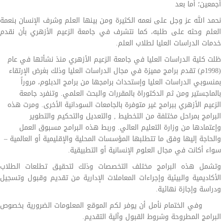
أجمعين؛ أما بعد
نحمد الله عز وجل على نعمه الكثيرة ومن بينها العلم وشرف الإنسان بنعمة
العلم وحثه على طلبه، كما نتشرف في جامعة الزعيم الأزهري بأن نقدم
خدمات الدراسات العليا لطلاب العلم.
ظلت كلية الدراسات العليا في جامعة الزعيم الأزهري منذ نشأتها في عام
(1998م) تقدم برامج مميزة في مجال الدراسات العليا وذلك بغرض الإرتقاء
بمنسوبي الدراسات العليا وإستحداث برامجها من برامج الدبلوم، مروراً
بالماجستير ومن ثم الدكتوراة بالمقررات والبحث العلمي. وتنفرد جامعة
الزعيم الأزهري ببرامج غير متوفرة بالجامعات السودانية الأخرى. ومرت هذه
البرامج بمراحل مختلفة من التخطيط , والتعديل والتحكيم والتطوير
وإعتمادها من وزارة التعليم العالي. وربط هذه البرامج مسبوق العمل
والحاجة إليها وفق ما تتطلبها المؤسسات المحلية والإقليمية أو العالمية –
سواء أكانت في مجال العلوم الإنسانية أو التطبيقية.
وتشمل هذه البرامج مختلف التخصصات وذلك لتحقيق تطلعات الطلاب
الأكاديمية والبيئية وإجراءات المعاملات الإدارية من تقديم وقبول وتسجيل
ودراسة وإجازة نهائية.
وفي الختمام نأمل أن يوفر لكم الموقع المعلومات الضرورية بخصوص
البرامج المطروحة وشروط القبول وآلية التقديم.