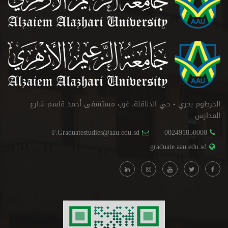
الخرطوم بحري - حي الدناقلة، غرب مستشفى أحمد قاسم شارع
المدارس
F.Graduatestudies@aau.edu.sd
002491850000
graduate.aau.edu.sd