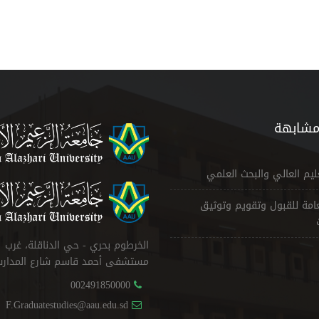
مشابهة
عليم العالي والبحث العلمي
لعامة للقبول وتقويم وتوثيق
الخرطوم بحري - حي الدناقلة، غرب
مستشفى أحمد قاسم شارع المدار
002491850000
F.Graduatestudies@aau.edu.sd