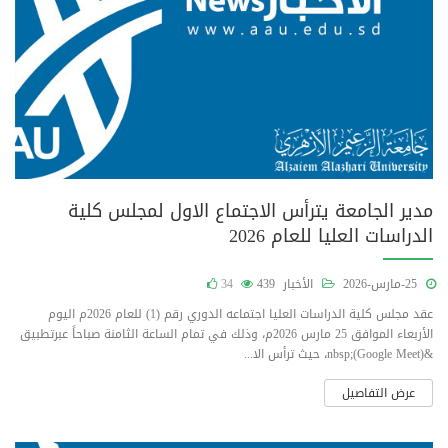
مدير الجامعة يترأس الاجتماع الاول لمجلس كلية
الدراسات العليا للعام 2026
25-مارس-2026
الأخبار
439
34
عقد مجلس كلية الدراسات العليا اجتماعه الدوري رقم (1) للعام 2026م اليوم
الأربعاء الموافق 25 مارس 2026م، وذلك في تمام الساعة الثامنة صباحاً عبرتطبيق
&nbsp;(Google Meet)، حيث ترأس الا...
عرض التفاصيل