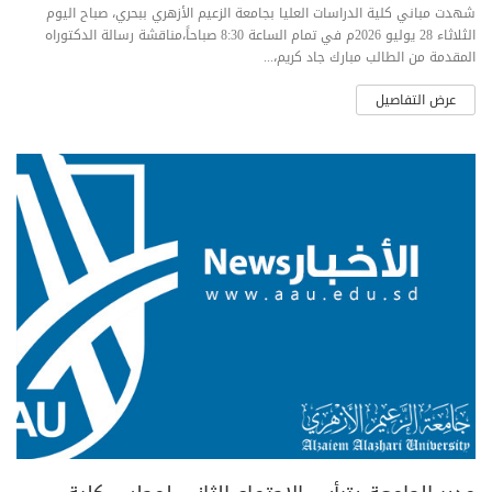
شهدت مباني كلية الدراسات العليا بجامعة الزعيم الأزهري ببحري، صباح اليوم
الثلاثاء 28 يوليو 2026م في تمام الساعة 8:30 صباحاً،مناقشة رسالة الدكتوراه
المقدمة من الطالب مبارك جاد كريم،...
عرض التفاصيل