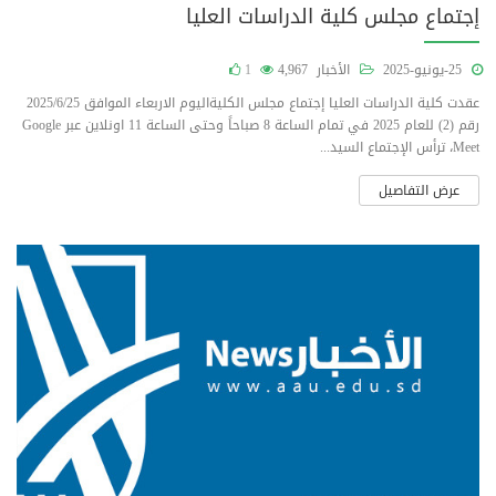
إجتماع مجلس كلية الدراسات العليا
25-يونيو-2025
الأخبار
4,967
1
عقدت كلية الدراسات العليا إجتماع مجلس الكليةاليوم الاربعاء الموافق 2025/6/25
رقم (2) للعام 2025 في تمام الساعة 8 صباحاً وحتى الساعة 11 اونلاين عبر Google
Meet، ترأس الإجتماع السيد...
عرض التفاصيل