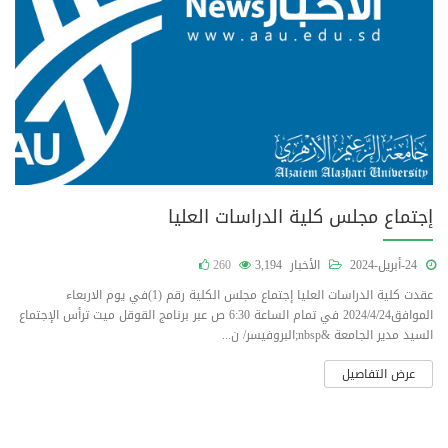
إجتماع مجلس كلية الدراسات العليا
24-أبريل-2024
الأخبار
3,194
260
عقدت كلية الدراسات العليا إجتماع مجلس الكلية رقم (1)في يوم الاربعاء
الموافق2024/4/24 في تمام الساعة 6:30 ص عبر برنامج القوقل ميت ترأس الإجتماع
السيد مدير الجامعة &nbsp;البروفيسر/ ن...
عرض التفاصيل