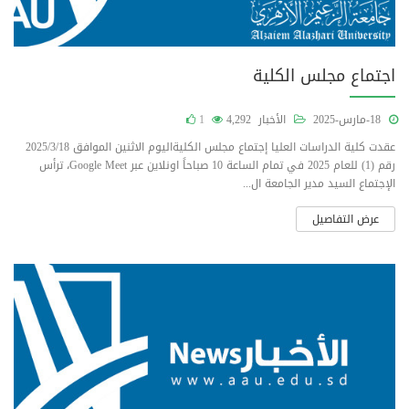
اجتماع مجلس الكلية
18-مارس-2025
الأخبار
4,292
1
عقدت كلية الدراسات العليا إجتماع مجلس الكليةاليوم الاثنين الموافق 2025/3/18
رقم (1) للعام 2025 في تمام الساعة 10 صباحاً اونلاين عبر Google Meet، ترأس
الإجتماع السيد مدير الجامعة ال...
عرض التفاصيل