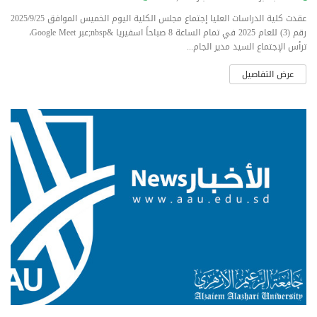
عقدت كلية الدراسات العليا إجتماع مجلس الكلية اليوم الخميس الموافق 2025/9/25
رقم (3) للعام 2025 في تمام الساعة 8 صباحاً اسفيريا &nbsp;عبر Google Meet،
ترأس الإجتماع السيد مدير الجام...
عرض التفاصيل