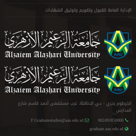
الإدارة العامة للقبول وتقويم وتوثيق الشهادات
الخرطوم بحري - حي الدناقلة، غرب مستشفى أحمد قاسم شارع
المدارس
F.Graduatestudies@aau.edu.sd
002491850000
graduate.aau.edu.sd