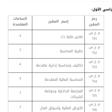
ل الدراسي الأول:
رمز
الساعات
إسم المقرر
المقرر
المعتمدة
م ح س
4
تقارير مالية (1)
701
م ح س
3
نظرية المحاسبة
702
م ح س
4
تكاليف ومحاسبة إدارية متقدمة
703
م ح س
4
المحاسبة المالية المتقدمة
704
م ح س
المراجعة الداخلية وحوكمة
3
705
الشركات
م ح س
3
الأوراق المالية وأسواق المال
706