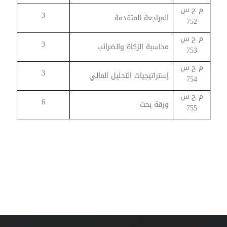
م ح س
3
المراجعة المتقدمة
752
م ح س
3
محاسبة الزكاة والضرائب
753
م ح س
3
إستراتيجيات التحليل المالي
754
م ح س
6
ورقة بحث
755