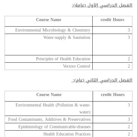
الفصل الدراسي الأول (عامة):
Course Name
credit Hours
Environmental Microbiology & Chemistry
3
Water-supply & Sanitation
3
Principles of Health Education
2
Vectors Control
2
الفصل الدراسي الثاني (عام):
Course Name
credit Hours
Environmental Health (Pollution & waste-
3
water)
Food Contaminants, Additives & Preservatives
3
Epidemiology of Communicable-diseases
2
Health Education Practices
2