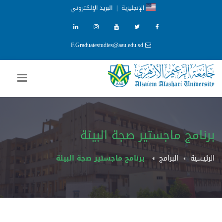
الإنجليزية
|
البريد الإلكتروني
F.Graduatestudies@aau.edu.sd
برنامج ماجستير صجة البيئة
الرئيسية
البرامج
برنامج ماجستير صجة البيئة