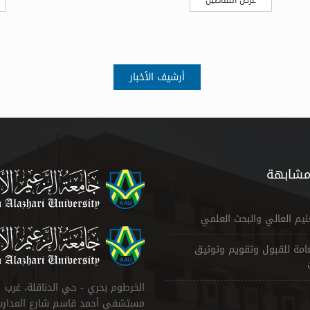
أرشيف الأخبار
مشابهة
عليم العالي والبحث العلمي
لعامة للقبول وتقويم وتوثيق
الخرطوم بحري - حي الدناقلة، غرب
مستشفى أحمد قاسم شارع المدار