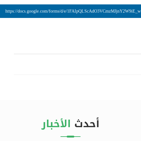
https://docs.google.com/forms/d/e/1FAIpQLScAdO3VCmzMJjnY2W9iE_
أحدث
الأخبار