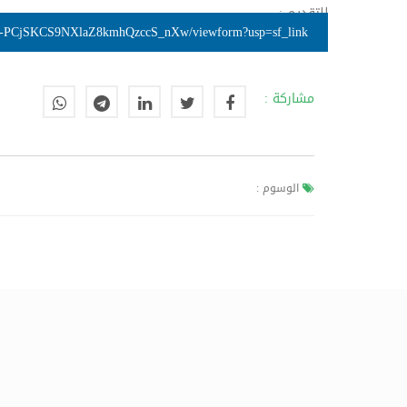
للتقديم :
w-PCjSKCS9NXlaZ8kmhQzccS_nXw/viewform?usp=sf_link
مشاركة :
الوسوم :