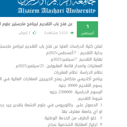
عن فتح باب التقديم لبرنامج ماجستير علوم 
٦
5,620 مشاهدة
إعجاب
1
أغسطس
تعلن كلية الدراسات العليا عن فتح باب التقديم لبرنامج ماجس
بداية التقديم : 7/أغسطس/2025م
نهاية التقديم: 7/سبتمبر/2025م
المعاينات واصدار قائمة المقبولبن: 25/سبتمبر/2025م.
نظام الدراسة: نظام المقررات
برنامج أكاديمي متكامل يمنح الخريجين المهارات العالية في 
رسوم التقديم 30000 جنيه
الرسوم الدراسية: 2500000 جنيه
شروط التقديم:
1. الحصول على بكالوريوس في علوم الاشعة بتقدير جيد جدا (
او اي جامعة معترف بها.
٢. خلو الطرف من الخدمة الوطنية
٣. اجتياز المقابلة الشخصية بنجاح.