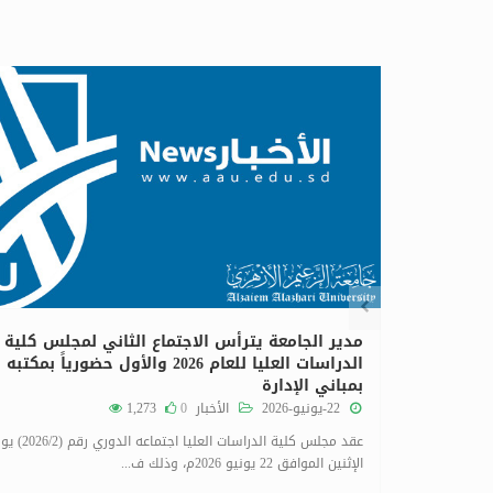
٢٨
يوليو
معة
مدير الجامعة يترأس الاجتماع الثاني لمجلس كلية
راه
الدراسات العليا للعام 2026 والأول حضورياً بمكتبه
بمباني الإدارة
22-يونيو-2026
الأخبار
0
1,273
زهري ببحري،
عقد مجلس كلية الدراسات العليا اجتماعه الدوري ر
الإثنين الموافق 22 يونيو 2026م، وذلك ف...