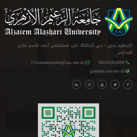
الخرطوم بحري - حي الدناقلة، غرب مستشفى أحمد قاسم شارع
المدارس
F.Graduatestudies@aau.edu.sd
002491850000
graduate.aau.edu.sd