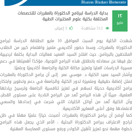
بداية الدراسة لبرنامج الدكتوراة بالمقررات للتخصصات
١٢
المختلفة بكلية علوم المختبرات الطبية
مايو
512 مشاهدة
إعجاب
3
شهدت الكلية يوم السبت الموافق 10 مايو انطلاقة الدراسة لبرامج
الدكتوراة بالمقررات، وسط حضور أكاديمي متميز واهتمام كبير من الطلاب
الملتحقين بالبرنامج، حيث افتتح السيد العميد فعاليات البداية بكلمة ترحيبية
عبّر فيها عن سعادته بانطلاق هذه البرامج النوعية، مؤكدًا أهميتها في دعم
مسيرة الدراسات العليا وتعزيز مكانة الكلية والجامعة أكاديميًا وعلميًا.
وأشار السيد عميد الكلية د. موسي عمر إلى أن برامج الدكتوراة بالمقررات
تمثل إضافة حقيقية ومتميزة لدور الكلية والجامعة في دعم وتطوير وابتكار
برامج أكاديمية حديثة تسهم في تعزيز تنافسية الجامعة وترسيخ ريادتها
العلمية، مبينًا أن هذه البرامج تُعد من البرامج النادرة على مستوى القطر،
وأن الكلية تُعد من أوائل الكليات التي شرعت في إعدادها والسعي
لاعتمادها وفق أعلى المعايير الأكاديمية.
كما أوضح أن برامج الدكتوراة بالمقررات أصبحت خيارًا علميًا مهمًا في ظل
تراجع الاعتراف ببرامج الدكتوراة البحثية ، الأمر الذي يجعل هذه البرامج
خطوة مهمة نحو تعزيز تأهيل الكوادر ورفع مستوى الممارسة المهنية.