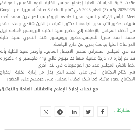
عقدت كلية الدراسات العليا إجتماع مجلس الكلية اليوم الخميس الموافق
2025/9/25 رقم (3) للعام 2025 في تمام الساعة 8 صباحاً اسفيريا عبر Google
Meet، ترأس الإجتماع السيد مدير الجامعة البروفيسر/ نصرالدين محمد أحمد
شريف بحضور نائب مدير الجامعة الدكتور اشرف عز الدين شقدي وعدد مقدر
من أعضاء المجلس بالإضافة إلي حضور عميد الكلية البروفسير /أسامة نبيل
محمد احمد مقررا للمجلس،بحضور بروفيسور هند النصري عميد كلية
الدراسات العليا بجامعة بحري من خارج الجامعة.
تم في المجلس استعراض محضر الاجتماع السابق، وأوضح عميد الكلية بأنه
قد تم إجازة 70 درجة علمية منها 22 دبلوم عالي و44 ماجستير و 4 دكتوراه
،كما ناقش المجلس عدد من الموضوعات في بند أخري.
في ختام الاجتماع اثني علي الجهد الذي بذل من إدارة الكلية لإخراج
الاجتماع بصور مرتبة، كما شكر اعضاء المجلس على حرصهم علي الحضور
مع تحيات إدارة الإعلام والعلاقات العامة والتوثيق
مشاركة :